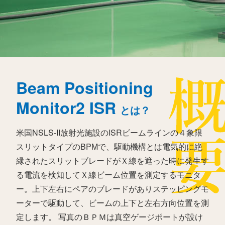
Beam Positioning
Monitor2 ISR
とは？
米国NSLS-II放射光施設のISRビームラインの４象限
スリットタイプのBPMで、駆動機構とは電気的に絶
縁されたスリットブレードがＸ線を遮った時に発生す
る電流を検知してＸ線ビーム位置を測定するモニタ
ー。上下左右にペアのブレードがありステッピングモ
ーターで駆動して、ビームの上下と左右方向位置を測
定します。 写真のＢＰＭは真空ゲージポートが設け