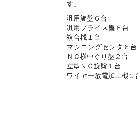
す。
汎用旋盤６台
汎用フライス盤８台
複合機１台
マシニングセンタ６台
ＮＣ横中ぐり盤２台
立型ＮＣ旋盤１台
ワイヤー放電加工機１